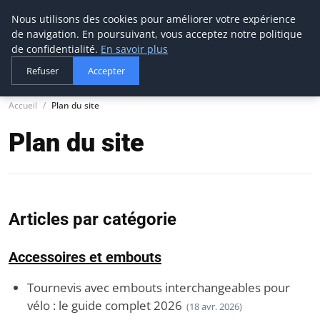
Nous utilisons des cookies pour améliorer votre expérience
tournevis
malin
de navigation. En poursuivant, vous acceptez notre politique
L'outil de l'aventurier
de confidentialité.
En savoir plus
Refuser
Accepter
Accueil
Plan du site
Plan du site
Articles par catégorie
Accessoires et embouts
Tournevis avec embouts interchangeables pour
vélo : le guide complet 2026
(18 avr. 2026)