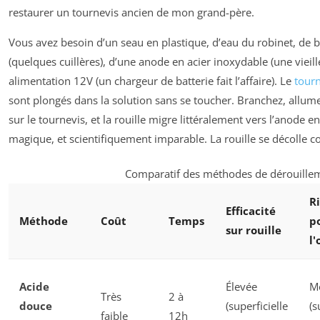
restaurer un tournevis ancien de mon grand-père.
Vous avez besoin d’un seau en plastique, d’eau du robinet, de 
(quelques cuillères), d’une anode en acier inoxydable (une vieille
alimentation 12V (un chargeur de batterie fait l’affaire). Le
tour
sont plongés dans la solution sans se toucher. Branchez, allum
sur le tournevis, et la rouille migre littéralement vers l’anode e
magique, et scientifiquement imparable. La rouille se décolle 
Comparatif des méthodes de dérouille
R
Efficacité
Méthode
Coût
Temps
p
sur rouille
l'
Acide
Élevée
M
Très
2 à
douce
(superficielle
(s
faible
12h