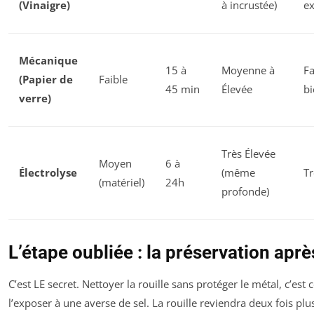
(Vinaigre)
à incrustée)
ex
Mécanique
15 à
Moyenne à
Fa
(Papier de
Faible
45 min
Élevée
bi
verre)
Très Élevée
Moyen
6 à
Électrolyse
(même
Tr
(matériel)
24h
profonde)
L’étape oubliée : la préservation apr
C’est LE secret. Nettoyer la rouille sans protéger le métal, c’est
l’exposer à une averse de sel. La rouille reviendra deux fois plus