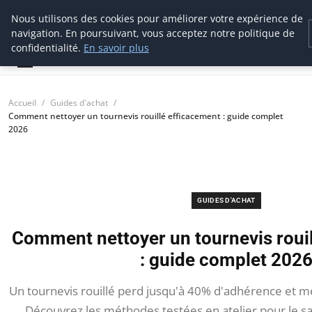
Nous utilisons des cookies pour améliorer votre expérience de
tournevis
malin
navigation. En poursuivant, vous acceptez notre politique de
L'outil de l'aventurier
confidentialité.
En savoir plus
Accueil
Guides d'achat
Comment nettoyer un tournevis rouillé efficacement : guide complet
2026
GUIDES D'ACHAT
Comment nettoyer un tournevis roui
: guide complet 202
Un tournevis rouillé perd jusqu'à 40% d'adhérence et me
Découvrez les méthodes testées en atelier pour le sa