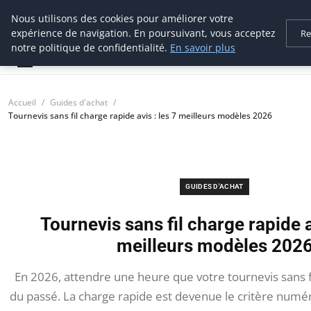
Nous utilisons des cookies pour améliorer votre
tournevis
malin
expérience de navigation. En poursuivant, vous acceptez
Re
L'outil de l'aventurier
notre politique de confidentialité.
En savoir plus
Accueil
Guides d'achat
Tournevis sans fil charge rapide avis : les 7 meilleurs modèles 2026
GUIDES D'ACHAT
Tournevis sans fil charge rapide a
meilleurs modèles 202
En 2026, attendre une heure que votre tournevis sans fi
du passé. La charge rapide est devenue le critère numér