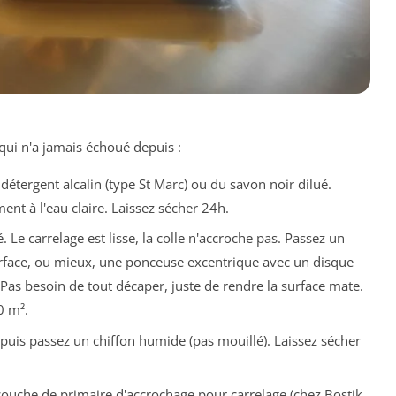
 qui n'a jamais échoué depuis :
 détergent alcalin (type St Marc) ou du savon noir dilué.
nt à l'eau claire. Laissez sécher 24h.
lé. Le carrelage est lisse, la colle n'accroche pas. Passez un
urface, ou mieux, une ponceuse excentrique avec un disque
. Pas besoin de tout décaper, juste de rendre la surface mate.
0 m².
puis passez un chiffon humide (pas mouillé). Laissez sécher
couche de primaire d'accrochage pour carrelage (chez Bostik