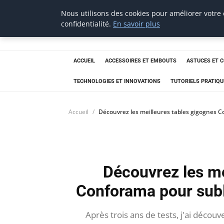
Nous utilisons des cookies pour améliorer votre
tournevis
confidentialité.
En savoir plus
malin
L'outil de l'aventurier
ACCUEIL
ACCESSOIRES ET EMBOUTS
ASTUCES ET 
TECHNOLOGIES ET INNOVATIONS
TUTORIELS PRATIQU
Accueil
Découvrez les meilleures tables gigognes C
Découvrez les me
Conforama pour subl
Après trois ans de tests, j'ai déco