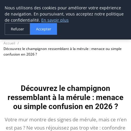
Nous utilisons des cookies pour améliorer votre expérience
tournevis
malin
de navigation. En poursuivant, vous acceptez notre politique
L'outil de l'aventurier
de confidentialité.
En savoir plus
Refuser
Accepter
Accueil
Découvrez le champignon ressemblant à la mérule : menace ou simple
confusion en 2026 ?
Découvrez le champignon
ressemblant à la mérule : menace
ou simple confusion en 2026 ?
Votre mur montre des signes de mérule, mais ce n’en
est pas ? Ne vous réjouissez pas trop vite : confondre