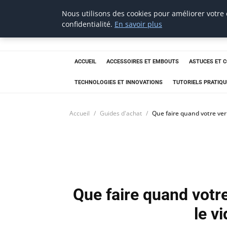
Nous utilisons des cookies pour améliorer votre
tournevis
confidentialité.
En savoir plus
malin
L'outil de l'aventurier
ACCUEIL
ACCESSOIRES ET EMBOUTS
ASTUCES ET 
TECHNOLOGIES ET INNOVATIONS
TUTORIELS PRATIQU
Accueil
Guides d'achat
Que faire quand votre ver
Que faire quand votr
le v