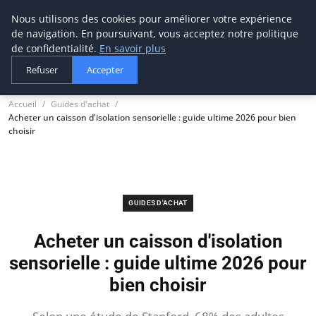
Nous utilisons des cookies pour améliorer votre expérience
tournevis
malin
de navigation. En poursuivant, vous acceptez notre politique
L'outil de l'aventurier
de confidentialité.
En savoir plus
Refuser
Accepter
Accueil
Guides d'achat
Acheter un caisson d'isolation sensorielle : guide ultime 2026 pour bien
choisir
GUIDES D'ACHAT
Acheter un caisson d'isolation
sensorielle : guide ultime 2026 pour
bien choisir