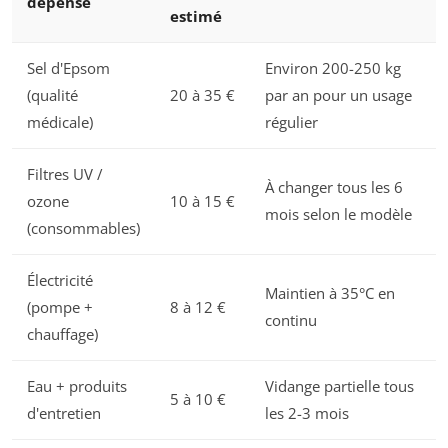
dépense
estimé
Sel d'Epsom
Environ 200-250 kg
(qualité
20 à 35 €
par an pour un usage
médicale)
régulier
Filtres UV /
À changer tous les 6
ozone
10 à 15 €
mois selon le modèle
(consommables)
Électricité
Maintien à 35°C en
(pompe +
8 à 12 €
continu
chauffage)
Eau + produits
Vidange partielle tous
5 à 10 €
d'entretien
les 2-3 mois