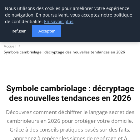
Nous utilisons des cookies pour améliorer votre expérience
tournevis
malin
de navigation. En poursuivant, vous acceptez notre politique
L'outil de l'aventurier
de confidentialité.
En savoir plus
Refuser
Accepter
Accueil
Symbole cambriolage : décryptage des nouvelles tendances en 2026
Symbole cambriolage : décryptage
des nouvelles tendances en 2026
Découvrez comment déchiffrer le langage secret des
cambrioleurs en 2026 pour protéger votre domicile.
Grâce à des conseils pratiques basés sur des faits,
apprenez à repérer les signes de repérage et à