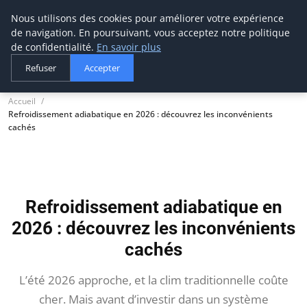
Nous utilisons des cookies pour améliorer votre expérience
tournevis
malin
de navigation. En poursuivant, vous acceptez notre politique
L'outil de l'aventurier
de confidentialité.
En savoir plus
Refuser
Accepter
Accueil
Refroidissement adiabatique en 2026 : découvrez les inconvénients
cachés
Refroidissement adiabatique en
2026 : découvrez les inconvénients
cachés
L’été 2026 approche, et la clim traditionnelle coûte
cher. Mais avant d’investir dans un système