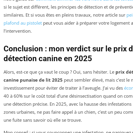
si le sujet est différent, les principes de détection et de prévent
similaires. Et si vous êtes en pleins travaux, notre article sur
pe
plafond au pistolet
peut vous aider à préparer votre logement 
l’intervention.
Conclusion : mon verdict sur le prix d
détection canine en 2025
Alors, est-ce que ça vaut le coup ? Oui, sans hésiter. Le
prix dé
canine punaise de lit 2025
peut sembler élevé, mais c’est le 
investissement pour éviter de traiter à l’aveugle. J’ai vu des
éco
40 à 60% sur le coût total d’une désinsectisation quand on c
une détection précise. En 2025, avec la hausse des infestations
zones urbaines, ne pas faire appel à un chien, c’est un peu co
une fuite sans savoir où elle se trouve.
Mon conseil : si vous soupçonnez une infestation, ne paniquez 