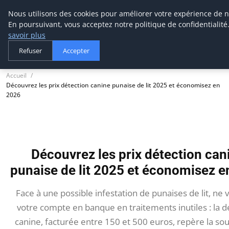
Nous utilisons des cookies pour améliorer votre expérience de n
tournevis
malin
En poursuivant, vous acceptez notre politique de confidentialité
L'outil de l'aventurier
savoir plus
Refuser
Accepter
Accueil
Découvrez les prix détection canine punaise de lit 2025 et économisez en
2026
Découvrez les prix détection can
punaise de lit 2025 et économisez 
Face à une possible infestation de punaises de lit, ne 
votre compte en banque en traitements inutiles : la d
canine, facturée entre 150 et 500 euros, repère la so