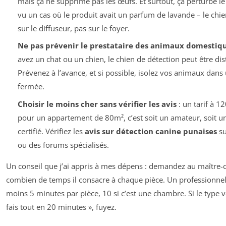
mais ça ne supprime pas les œufs. Et surtout, ça perturbe le c
vu un cas où le produit avait un parfum de lavande – le chi
sur le diffuseur, pas sur le foyer.
Ne pas prévenir le prestataire des animaux domestiq
avez un chat ou un chien, le chien de détection peut être dist
Prévenez à l’avance, et si possible, isolez vos animaux dans
fermée.
Choisir le moins cher sans vérifier les avis
: un tarif à 1
pour un appartement de 80m², c’est soit un amateur, soit u
certifié. Vérifiez les
avis sur détection canine punaises
su
ou des forums spécialisés.
Un conseil que j’ai appris à mes dépens : demandez au maître-
combien de temps il consacre à chaque pièce. Un professionne
moins 5 minutes par pièce, 10 si c’est une chambre. Si le type vo
fais tout en 20 minutes », fuyez.