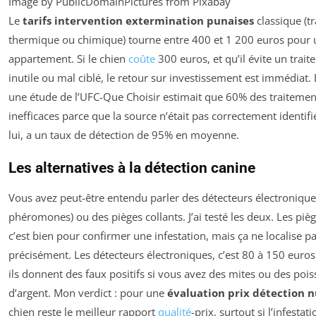
Image by PublicDomainPictures from Pixabay
Le
tarifs intervention extermination punaises
classique (t
thermique ou chimique) tourne entre 400 et 1 200 euros pour 
appartement. Si le chien
coûte
300 euros, et qu’il évite un trai
inutile ou mal ciblé, le retour sur investissement est immédiat.
une étude de l’UFC-Que Choisir estimait que 60% des traitemen
inefficaces parce que la source n’était pas correctement identifi
lui, a un taux de détection de 95% en moyenne.
Les alternatives à la détection canine
Vous avez peut-être entendu parler des détecteurs électronique
phéromones) ou des pièges collants. J’ai testé les deux. Les pièg
c’est bien pour confirmer une infestation, mais ça ne localise p
précisément. Les détecteurs électroniques, c’est 80 à 150 euros l
ils donnent des faux positifs si vous avez des mites ou des poi
d’argent. Mon verdict : pour une
évaluation prix détection n
chien reste le meilleur rapport
qualité
-prix, surtout si l’infestati