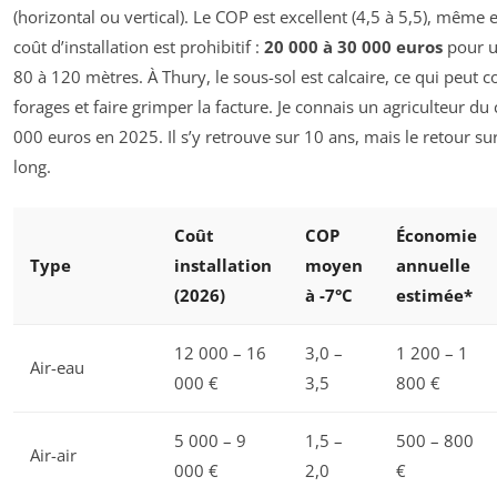
(horizontal ou vertical). Le COP est excellent (4,5 à 5,5), même e
coût d’installation est prohibitif :
20 000 à 30 000 euros
pour un
80 à 120 mètres. À Thury, le sous-sol est calcaire, ce qui peut 
forages et faire grimper la facture. Je connais un agriculteur du 
000 euros en 2025. Il s’y retrouve sur 10 ans, mais le retour su
long.
Coût
COP
Économie
Type
installation
moyen
annuelle
(2026)
à -7°C
estimée*
12 000 – 16
3,0 –
1 200 – 1
Air-eau
000 €
3,5
800 €
5 000 – 9
1,5 –
500 – 800
Air-air
000 €
2,0
€