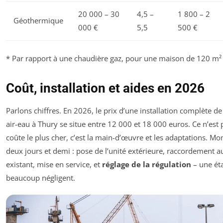
20 000 – 30
4,5 –
1 800 – 2
Géothermique
000 €
5,5
500 €
* Par rapport à une chaudière gaz, pour une maison de 120 m² 
Coût, installation et aides en 2026
Parlons chiffres. En 2026, le prix d’une installation complète 
air-eau à Thury se situe entre 12 000 et 18 000 euros. Ce n’est 
coûte le plus cher, c’est la main-d’œuvre et les adaptations. Mon
deux jours et demi : pose de l’unité extérieure, raccordement au
existant, mise en service, et
réglage de la régulation
– une ét
beaucoup négligent.