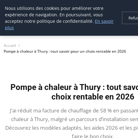
Nous utilisons des cookies pour améliorer votre
tournevis
malin
expérience de navigation. En poursuivant, vous
Refu
L'outil de l'aventurier
acceptez notre politique de confidentialité.
En savoir
plus
Accueil
Pompe à chaleur à Thury : tout savoir pour un choix rentable en 2026
Pompe à chaleur à Thury : tout sav
choix rentable en 2026
J’ai réduit ma facture de chauffage de 58 % en passa
chaleur à Thury, malgré un parcours d’installation 
Découvrez les modèles adaptés, les aides 2026 et les pi
faire le bon choix.