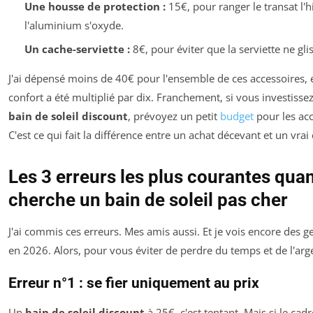
Une housse de protection :
15€, pour ranger le transat l'h
l'aluminium s'oxyde.
Un cache-serviette :
8€, pour éviter que la serviette ne gli
J'ai dépensé moins de 40€ pour l'ensemble de ces accessoires,
confort a été multiplié par dix. Franchement, si vous investisse
bain de soleil discount
, prévoyez un petit
budget
pour les acc
C'est ce qui fait la différence entre un achat décevant et un vrai
Les 3 erreurs les plus courantes qua
cherche un bain de soleil pas cher
J'ai commis ces erreurs. Mes amis aussi. Et je vois encore des ge
en 2026. Alors, pour vous éviter de perdre du temps et de l'argen
Erreur n°1 : se fier uniquement au prix
Un
bain de soleil discount
à 25€, c'est tentant. Mais si le cadr