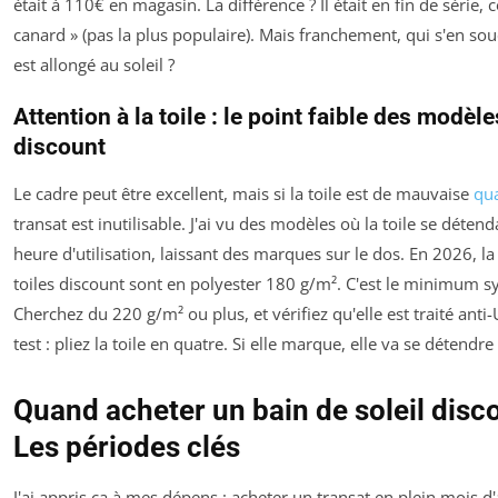
était à 110€ en magasin. La différence ? Il était en fin de série, 
canard » (pas la plus populaire). Mais franchement, qui s'en so
est allongé au soleil ?
Attention à la toile : le point faible des modèle
discount
Le cadre peut être excellent, mais si la toile est de mauvaise
qua
transat est inutilisable. J'ai vu des modèles où la toile se déten
heure d'utilisation, laissant des marques sur le dos. En 2026, la
toiles discount sont en polyester 180 g/m². C'est le minimum sy
Cherchez du 220 g/m² ou plus, et vérifiez qu'elle est traité anti-
test : pliez la toile en quatre. Si elle marque, elle va se détendr
Quand acheter un bain de soleil disc
Les périodes clés
J'ai appris ça à mes dépens : acheter un transat en plein mois d'