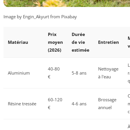
Image by Engin_Akyurt from Pixabay
Prix
Durée
Matériau
moyen
de vie
Entretien
v
(2026)
estimée
L
40-80
Nettoyage
Aluminium
5-8 ans
r
€
à l'eau
q
C
60-120
Brossage
Résine tressée
4-6 ans
m
€
annuel
c
À