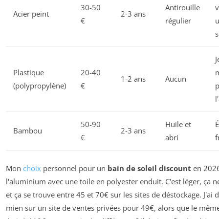
30-50
Antirouille
v
Acier peint
2-3 ans
€
régulier
u
s
J
Plastique
20-40
m
1-2 ans
Aucun
(polypropylène)
€
l
50-90
Huile et
É
Bambou
2-3 ans
€
abri
f
Mon
choix
personnel pour un
bain de soleil discount
en 2026
l'aluminium avec une toile en polyester enduit. C'est léger, ça ne
et ça se trouve entre 45 et 70€ sur les sites de déstockage. J'ai 
mien sur un site de ventes privées pour 49€, alors que le mê