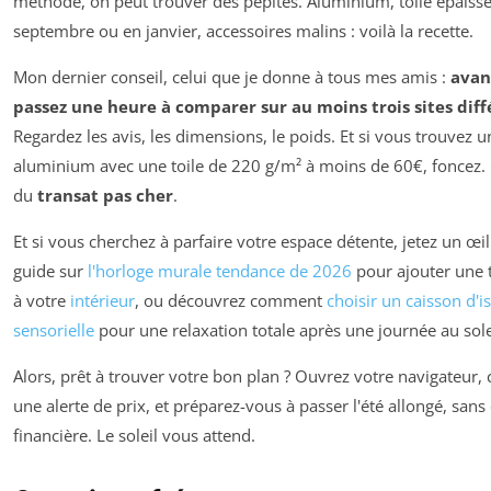
méthode, on peut trouver des pépites. Aluminium, toile épaisse
septembre ou en janvier, accessoires malins : voilà la recette.
Mon dernier conseil, celui que je donne à tous mes amis :
avan
passez une heure à comparer sur au moins trois sites diff
Regardez les avis, les dimensions, le poids. Et si vous trouvez
aluminium avec une toile de 220 g/m² à moins de 60€, foncez. C
du
transat pas cher
.
Et si vous cherchez à parfaire votre espace détente, jetez un œil
guide sur
l'horloge murale tendance de 2026
pour ajouter une 
à votre
intérieur
, ou découvrez comment
choisir un caisson d'i
sensorielle
pour une relaxation totale après une journée au sole
Alors, prêt à trouver votre bon plan ? Ouvrez votre navigateur, 
une alerte de prix, et préparez-vous à passer l'été allongé, sans 
financière. Le soleil vous attend.