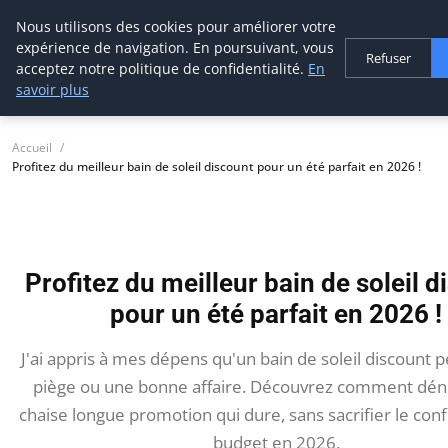
Nous utilisons des cookies pour améliorer votre
tournevis
malin
expérience de navigation. En poursuivant, vous
Refuser
L'outil de l'aventurier
acceptez notre politique de confidentialité.
En
savoir plus
Accueil
Profitez du meilleur bain de soleil discount pour un été parfait en 2026 !
Profitez du meilleur bain de soleil d
pour un été parfait en 2026 !
J'ai appris à mes dépens qu'un bain de soleil discount p
piège ou une bonne affaire. Découvrez comment dén
chaise longue promotion qui dure, sans sacrifier le conf
budget en 2026.