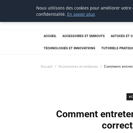
Nous utilisons des cookies pour améliorer votre
tournevis
confidentialité.
En savoir plus
malin
L'outil de l'aventurier
ACCUEIL
ACCESSOIRES ET EMBOUTS
ASTUCES ET 
TECHNOLOGIES ET INNOVATIONS
TUTORIELS PRATIQU
Accueil
Accessoires et embouts
Comment entrete
AC
Comment entreteni
correc