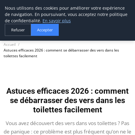
Nous utilisons des cookies pour améliorer votre expérience
tournevis
malin
de navigation. En poursuivant, vous acceptez notre politique
L'outil de l'aventurier
de confidentialité.
En savoir plus
Refuser
Accepter
Accueil
Astuces efficaces 2026 : comment se débarrasser des vers dans les
toilettes facilement
Astuces efficaces 2026 : comment
se débarrasser des vers dans les
toilettes facilement
Vous avez découvert des vers dans vos toilettes ? Pas
de panique : ce problème est plus fréquent qu’on ne le