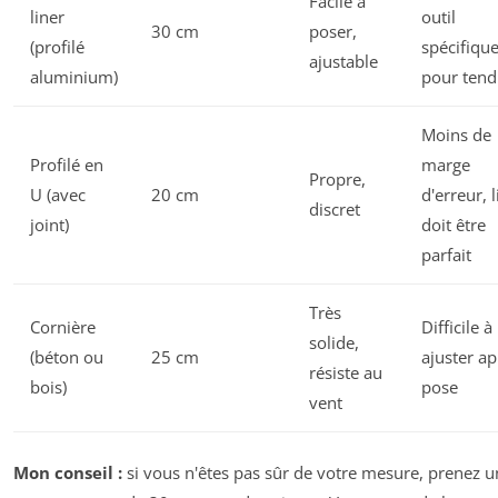
Facile à
liner
outil
30 cm
poser,
(profilé
spécifiqu
ajustable
aluminium)
pour tend
Moins de
Profilé en
marge
Propre,
U (avec
20 cm
d'erreur, l
discret
joint)
doit être
parfait
Très
Cornière
Difficile à
solide,
(béton ou
25 cm
ajuster ap
résiste au
bois)
pose
vent
Mon conseil :
si vous n'êtes pas sûr de votre mesure, prenez u