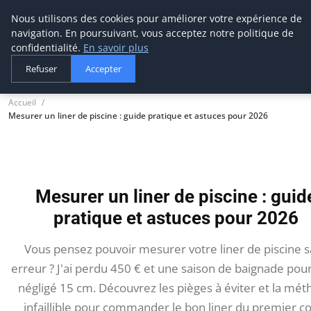
Nous utilisons des cookies pour améliorer votre expérience de
tournevis
malin
navigation. En poursuivant, vous acceptez notre politique de
L'outil de l'aventurier
confidentialité.
En savoir plus
Refuser
Accepter
Accueil
Mesurer un liner de piscine : guide pratique et astuces pour 2026
Mesurer un liner de piscine : guid
pratique et astuces pour 2026
Vous pensez pouvoir mesurer votre liner de piscine 
erreur ? J'ai perdu 450 € et une saison de baignade pour
négligé 15 cm. Découvrez les pièges à éviter et la mé
infaillible pour commander le bon liner du premier c