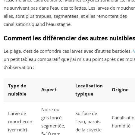
ne survivent pas dans l’eau des toilettes. Les larves de mouche
elles, sont plus trapues, segmentées, et elles remontent des
canalisations quand l’eau stagne.
Comment les différencier des autres nuisibles
Le piège, c’est de confondre ces larves avec d’autres bestioles.
V
un petit tableau comparatif que j’ai mis au point après des moi
d’observation :
Type de
Localisation
Aspect
Origine
nuisible
typique
Noire ou
Larve de
Surface de
gris foncé,
Canalisatio
moucheron
l’eau, parois
segmentée,
humidité
(ver noir)
de la cuvette
5-10 mm