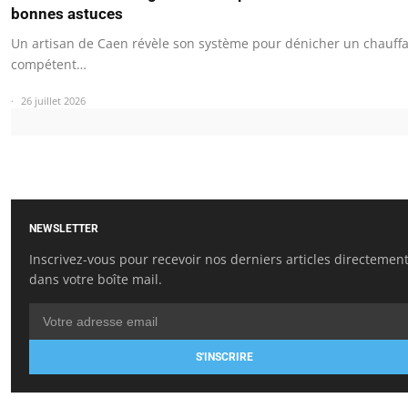
bonnes astuces
Un artisan de Caen révèle son système pour dénicher un chauffa
compétent…
26 juillet 2026
NEWSLETTER
Inscrivez-vous pour recevoir nos derniers articles directemen
dans votre boîte mail.
S'INSCRIRE