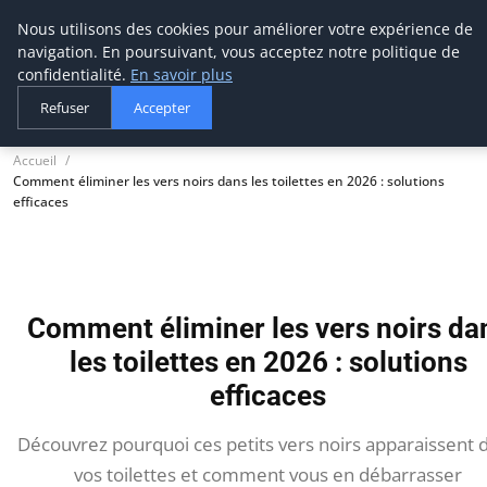
Nous utilisons des cookies pour améliorer votre expérience de
tournevis
malin
navigation. En poursuivant, vous acceptez notre politique de
L'outil de l'aventurier
confidentialité.
En savoir plus
Refuser
Accepter
Accueil
Comment éliminer les vers noirs dans les toilettes en 2026 : solutions
efficaces
Comment éliminer les vers noirs da
les toilettes en 2026 : solutions
efficaces
Découvrez pourquoi ces petits vers noirs apparaissent 
vos toilettes et comment vous en débarrasser