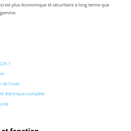
ces) est plus économique et sécuritaire à long terme que
e gamme.
026 ?
ain
 de l'outil
ité électrique complète
urité