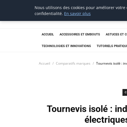
Nous utilisons des cookies pour améliorer votre
tournevis
confidentialité.
En savoir plus
malin
L'outil de l'aventurier
ACCUEIL
ACCESSOIRES ET EMBOUTS
ASTUCES ET 
TECHNOLOGIES ET INNOVATIONS
TUTORIELS PRATIQU
Accueil
Comparatifs marques
Tournevis isolé : i
C
Tournevis isolé : in
électrique