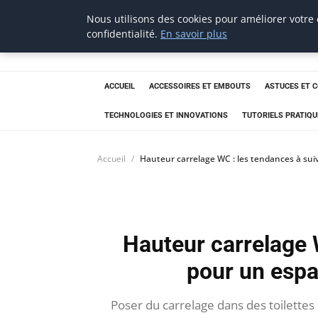
Nous utilisons des cookies pour améliorer votre
tournevis
confidentialité.
En savoir plus
malin
L'outil de l'aventurier
ACCUEIL
ACCESSOIRES ET EMBOUTS
ASTUCES ET 
TECHNOLOGIES ET INNOVATIONS
TUTORIELS PRATIQU
Accueil
Hauteur carrelage WC : les tendances à su
Hauteur carrelage 
pour un esp
Poser du carrelage dans des toilettes