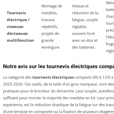
Néce
Montage de
Vitesse et
batt
Tournevis
meubles,
réduction de la
char
électrique /
travaux
fatigue, couple
lour
visseuse-
répétitifs,
réglable,
préc
dévisseuse
projets de
souvent livré
l'él
multifonction
grande
avec un étui et
frag
envergure.
des batteries.
régla
Notre avis sur les tournevis électriques comp
La catégorie des
tournevis électriques
compacts (4V à 12V) a
2025-2026. Ces outils, de la taille d'un gros marqueur, sont d
pratiques pour le bricoleur du dimanche. Leur couple, autrefois
suffisant pour monter la majorité des meubles en kit. Leur princ
expérience, est la réduction drastique de la fatigue sur des t
d'une terrasse en composite ou la fixation de plusieurs étag