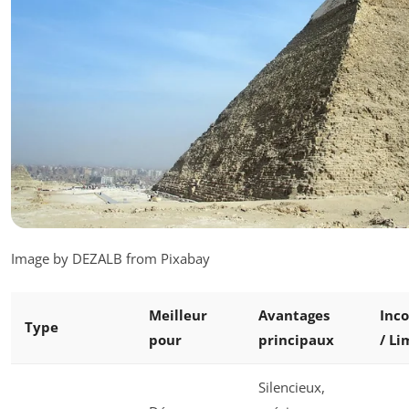
Image by DEZALB from Pixabay
Meilleur
Avantages
Inc
Type
pour
principaux
/ Li
Silencieux,