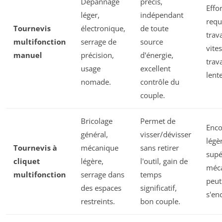
Dépannage
précis,
Effo
léger,
indépendant
requ
Tournevis
électronique,
de toute
trav
multifonction
serrage de
source
vite
manuel
précision,
d'énergie,
trava
usage
excellent
lente
nomade.
contrôle du
couple.
Bricolage
Permet de
Enc
général,
visser/dévisser
légè
Tournevis à
mécanique
sans retirer
supé
cliquet
légère,
l'outil, gain de
méc
multifonction
serrage dans
temps
peut
des espaces
significatif,
s'en
restreints.
bon couple.