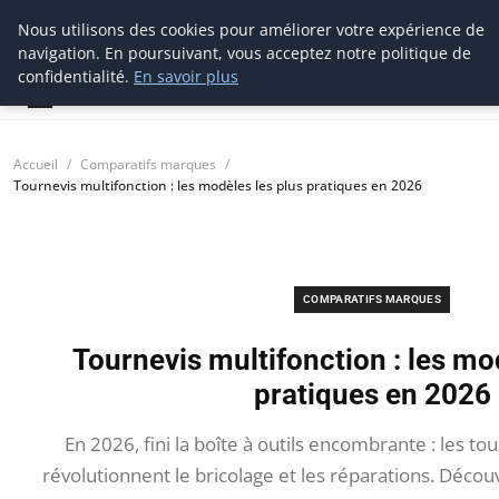
Nous utilisons des cookies pour améliorer votre expérience de
tournevis
malin
navigation. En poursuivant, vous acceptez notre politique de
L'outil de l'aventurier
confidentialité.
En savoir plus
Accueil
Comparatifs marques
Tournevis multifonction : les modèles les plus pratiques en 2026
COMPARATIFS MARQUES
Tournevis multifonction : les mo
pratiques en 2026
En 2026, fini la boîte à outils encombrante : les to
révolutionnent le bricolage et les réparations. Déco