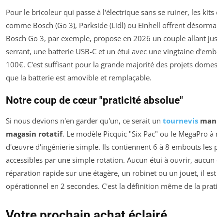
Pour le bricoleur qui passe à l'électrique sans se ruiner, les ki
comme Bosch (Go 3), Parkside (Lidl) ou Einhell offrent désormai
Bosch Go 3, par exemple, propose en 2026 un couple allant ju
serrant, une batterie USB-C et un étui avec une vingtaine d'em
100€. C'est suffisant pour la grande majorité des projets domest
que la batterie est amovible et remplaçable.
Notre coup de cœur "praticité absolue"
Si nous devions n'en garder qu'un, ce serait un
tournevis
manu
magasin rotatif
. Le modèle Picquic "Six Pac" ou le MegaPro à 
d'œuvre d'ingénierie simple. Ils contiennent 6 à 8 embouts les
accessibles par une simple rotation. Aucun étui à ouvrir, aucu
réparation rapide sur une étagère, un robinet ou un jouet, il es
opérationnel en 2 secondes. C'est la définition même de la prati
Votre prochain achat éclairé