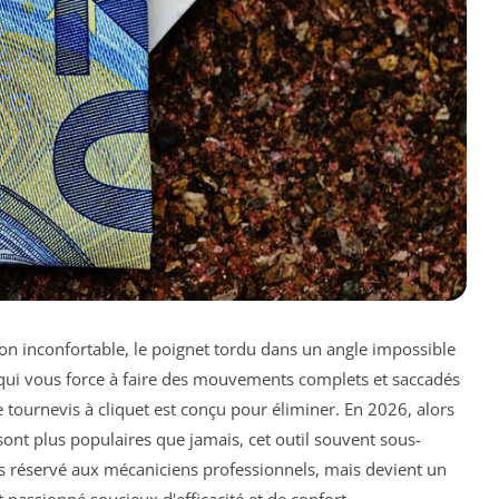
on inconfortable, le poignet tordu dans un angle impossible
l qui vous force à faire des mouvements complets et saccadés
le tournevis à cliquet est conçu pour éliminer. En 2026, alors
sont plus populaires que jamais, cet outil souvent sous-
plus réservé aux mécaniciens professionnels, mais devient un