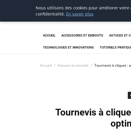
Nous utilisons des cookies pour améliorer votre
tournevis
confidentialité.
En savoir plus
malin
L'outil de l'aventurier
ACCUEIL
ACCESSOIRES ET EMBOUTS
ASTUCES ET 
TECHNOLOGIES ET INNOVATIONS
TUTORIELS PRATIQU
Accueil
Astuces et conseils
Tournevis à cliquet : 
Tournevis à cliquet
opti