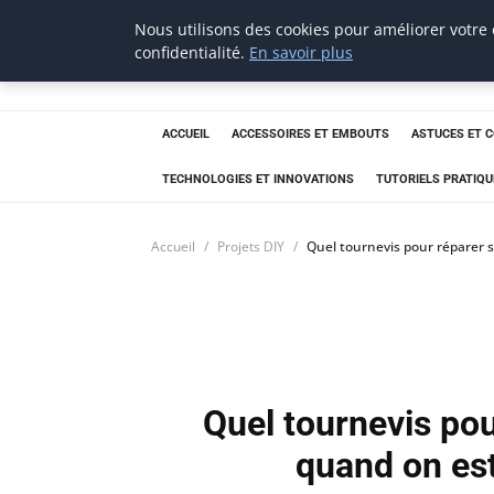
Nous utilisons des cookies pour améliorer votre
tournevis
confidentialité.
En savoir plus
malin
L'outil de l'aventurier
ACCUEIL
ACCESSOIRES ET EMBOUTS
ASTUCES ET 
TECHNOLOGIES ET INNOVATIONS
TUTORIELS PRATIQU
Accueil
Projets DIY
Quel tournevis pour réparer
Quel tournevis po
quand on es