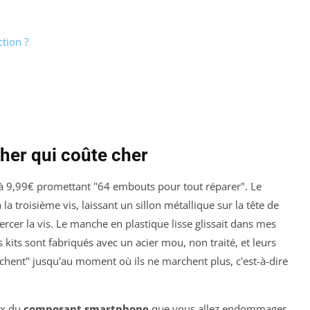
tion ?
 cher qui coûte cher
it à 9,99€ promettant "64 embouts pour tout réparer". Le
a troisième vis, laissant un sillon métallique sur la tête de
 percer la vis. Le manche en plastique lisse glissait dans mes
s kits sont fabriqués avec un acier mou, non traité, et leurs
chent" jusqu'au moment où ils ne marchent plus, c'est-à-dire
rix du
composant smartphone
que vous allez endommager