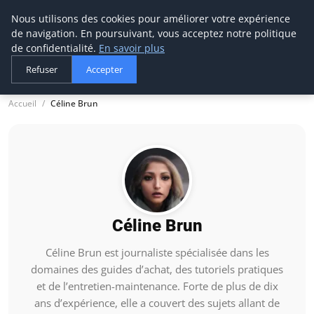
Nous utilisons des cookies pour améliorer votre expérience
tournevis
malin
de navigation. En poursuivant, vous acceptez notre politique
L'outil de l'aventurier
de confidentialité.
En savoir plus
Refuser
Accepter
Accueil
Céline Brun
Céline Brun
Céline Brun est journaliste spécialisée dans les
domaines des guides d’achat, des tutoriels pratiques
et de l’entretien-maintenance. Forte de plus de dix
ans d’expérience, elle a couvert des sujets allant de