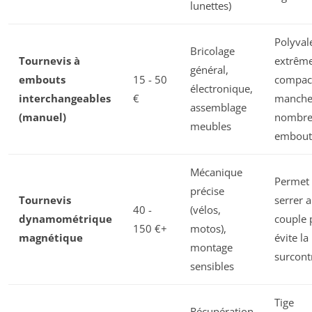
lunettes)
Polyval
Bricolage
Tournevis à
extrême
général,
embouts
15 - 50
compac
électronique,
interchangeables
€
manche
assemblage
(manuel)
nombre
meubles
embouts
Mécanique
Permet
précise
Tournevis
serrer 
40 -
(vélos,
dynamométrique
couple 
150 €+
motos),
magnétique
évite la
montage
surcont
sensibles
Tige
Récupération