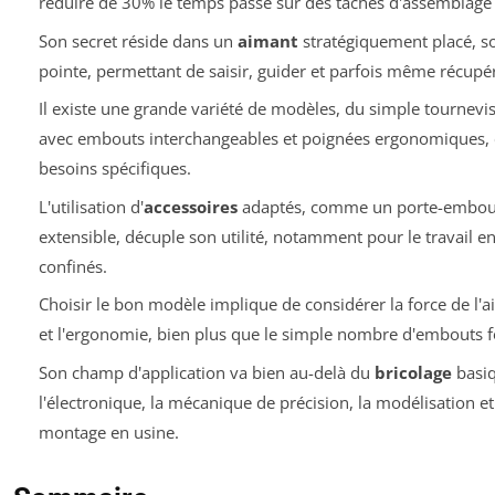
réduire de 30% le temps passé sur des tâches d'assemblage 
Son secret réside dans un
aimant
stratégiquement placé, so
pointe, permettant de saisir, guider et parfois même récupér
Il existe une grande variété de modèles, du simple tournevis
avec embouts interchangeables et poignées ergonomiques,
besoins spécifiques.
L'utilisation d'
accessoires
adaptés, comme un porte-embou
extensible, décuple son utilité, notamment pour le travail 
confinés.
Choisir le bon modèle implique de considérer la force de l'a
et l'ergonomie, bien plus que le simple nombre d'embouts f
Son champ d'application va bien au-delà du
bricolage
basiq
l'électronique, la mécanique de précision, la modélisation 
montage en usine.