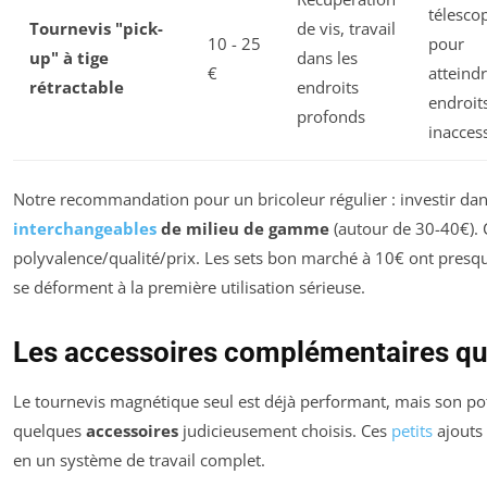
télesco
Tournevis "pick-
de vis, travail
10 - 25
pour
up" à tige
dans les
€
atteind
rétractable
endroits
endroit
profonds
inaccess
Notre recommandation pour un bricoleur régulier : investir da
interchangeables
de milieu de gamme
(autour de 30-40€). C
polyvalence/qualité/prix. Les sets bon marché à 10€ ont presq
se déforment à la première utilisation sérieuse.
Les accessoires complémentaires qu
Le tournevis magnétique seul est déjà performant, mais son pot
quelques
accessoires
judicieusement choisis. Ces
petits
ajouts 
en un système de travail complet.