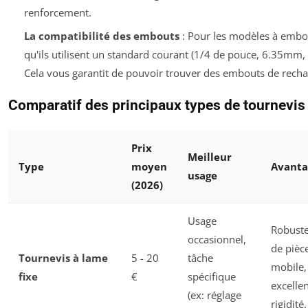
renforcement.
La compatibilité des embouts
: Pour les modèles à embou
qu'ils utilisent un standard courant (1/4 de pouce, 6.35mm
Cela vous garantit de pouvoir trouver des embouts de recha
Comparatif des principaux types de tournevi
Prix
Meilleur
Type
moyen
Avanta
usage
(2026)
Usage
Robuste
occasionnel,
de pièc
Tournevis à lame
5 - 20
tâche
mobile,
fixe
€
spécifique
excelle
(ex: réglage
rigidité.