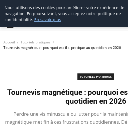
Nous utilisons des cookies pour améliorer votre expérience de
tournevis
malin
navigation. En poursuivant, vous acceptez notre politique de
L'outil de l'aventurier
confidentialité.
En savoir plus
Accueil
Tutoriels pratiques
Tournevis magnétique : pourquoi est-il si pratique au quotidien en 2026
TUTORIELS PRATIQUES
Tournevis magnétique : pourquoi est-
quotidien en 2026
Perdre une vis minuscule ou lutter pour la maintenir
magnétique met fin à ces frustrations quotidiennes. Dé