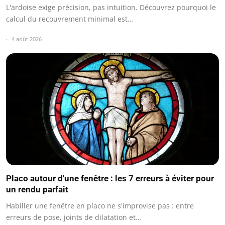
L'ardoise exige précision, pas intuition. Découvrez pourquoi le
calcul du recouvrement minimal est…
4 août 2026
Placo autour d'une fenêtre : les 7 erreurs à éviter pour
un rendu parfait
Habiller une fenêtre en placo ne s'improvise pas : entre
erreurs de pose, joints de dilatation et…