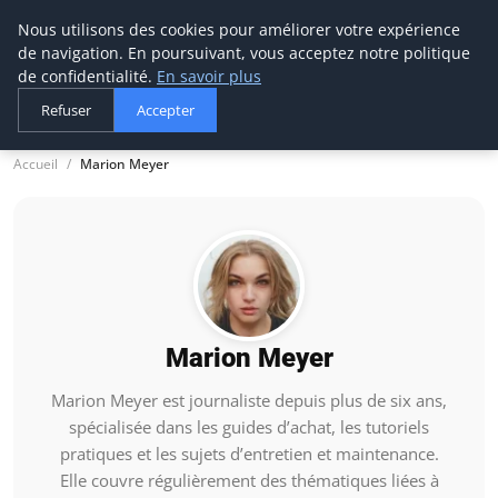
Nous utilisons des cookies pour améliorer votre expérience
tournevis
malin
de navigation. En poursuivant, vous acceptez notre politique
L'outil de l'aventurier
de confidentialité.
En savoir plus
Refuser
Accepter
Accueil
Marion Meyer
Marion Meyer
Marion Meyer est journaliste depuis plus de six ans,
spécialisée dans les guides d’achat, les tutoriels
pratiques et les sujets d’entretien et maintenance.
Elle couvre régulièrement des thématiques liées à