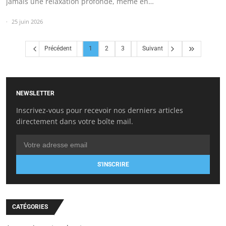
jamais une relaxation profonde, même en…
25 juin 2026
Précédent
1
2
3
Suivant
NEWSLETTER
Inscrivez-vous pour recevoir nos derniers articles
directement dans votre boîte mail.
S'INSCRIRE
CATÉGORIES