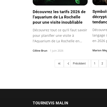
Symbole
Découvrez les tarifs 2026 de
décrypt
l'aquarium de La Rochelle
tendanc
pour une visite inoubliable
Découvre
Découvrez tout ce qu'il faut savoir
langage 
pour planifier une visite à
en 2026 
l'Aquarium de La Rochelle en
2026.
Marion Me
Céline Brun
1 juin 2026
Précédent
1
2
TOURNEVIS MALIN