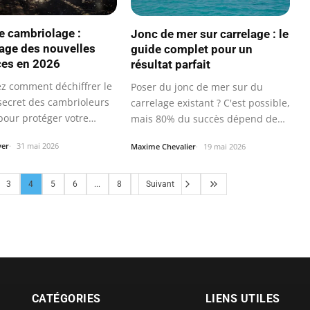
 cambriolage :
Jonc de mer sur carrelage : le
age des nouvelles
guide complet pour un
es en 2026
résultat parfait
z comment déchiffrer le
Poser du jonc de mer sur du
secret des cambrioleurs
carrelage existant ? C'est possible,
pour protéger votre…
mais 80% du succès dépend de
la…
yer
31 mai 2026
Maxime Chevalier
19 mai 2026
3
4
5
6
...
8
Suivant
CATÉGORIES
LIENS UTILES