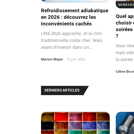
GUIDES D
Refroidissement adiabatique
Quel app
en 2026 : découvrez les
choisir
inconvénients cachés
soirées
L’été 2026 approche, et la clim
?
traditionnelle coûte cher. Mais
Vous rêve
avant d’investir dans un
mais votr
système…
la soirée 
Marion Meyer
12 juin 2026
Céline Brun
DERNIERS ARTICLES