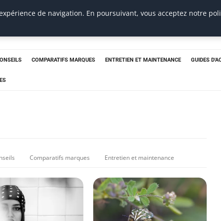
 expérience de navigation. En poursuivant, vous acceptez notre pol
CONSEILS
COMPARATIFS MARQUES
ENTRETIEN ET MAINTENANCE
GUIDES D'A
ES
nseils
Comparatifs marques
Entretien et maintenance