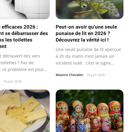
 efficaces 2026 :
Peut-on avoir qu'une seule
 se débarrasser des
punaise de lit en 2026 ?
s les toilettes
Découvrez la vérité ici !
ent
Une seule punaise de lit aperçue
z découvert des vers
à 2h du matin n’est jamais un
toilettes ? Pas de
incident isolé : c’est le signe…
: ce problème est plus
Maxime Chevalier
14 juin 2026
t…
14 juin 2026