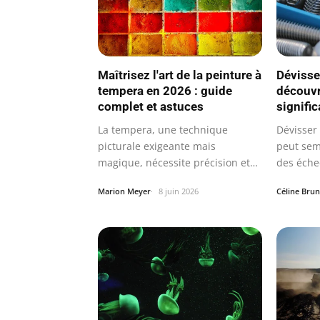
Maîtrisez l'art de la peinture à
Dévisse
tempera en 2026 : guide
découvr
complet et astuces
signifi
La tempera, une technique
Dévisser 
picturale exigeante mais
peut sem
magique, nécessite précision et
des éche
patience.
de…
Marion Meyer
8 juin 2026
Céline Brun