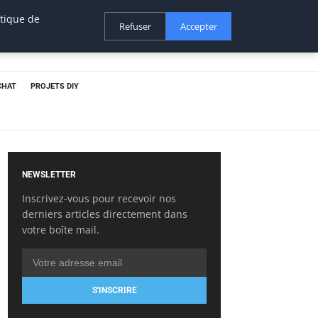
itique de
Refuser
Accepter
CHAT
PROJETS DIY
NEWSLETTER
Inscrivez-vous pour recevoir nos
derniers articles directement dans
votre boîte mail.
S'INSCRIRE