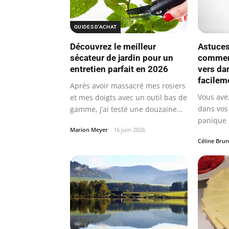
GUIDES D'ACHAT
Découvrez le meilleur
Astuces
sécateur de jardin pour un
comment
entretien parfait en 2026
vers dan
facilem
Après avoir massacré mes rosiers
Vous ave
et mes doigts avec un outil bas de
dans vos 
gamme, j’ai testé une douzaine…
panique 
Marion Meyer
16 juin 2026
fréquen
Céline Brun