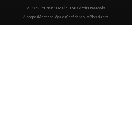
© 2026 Tournevis Malin. Tous droits réservés.
À propos
Mentions légales
Confidentialité
Plan du site