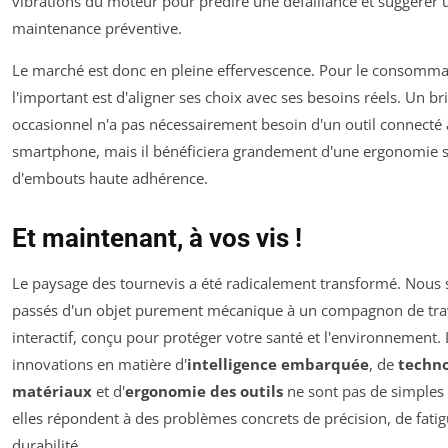
vibrations du moteur pour prédire une défaillance et suggérer 
maintenance préventive.
Le marché est donc en pleine effervescence. Pour le consomma
l'important est d'aligner ses choix avec ses besoins réels. Un br
occasionnel n'a pas nécessairement besoin d'un outil connecté 
smartphone, mais il bénéficiera grandement d'une ergonomie s
d'embouts haute adhérence.
Et maintenant, à vos vis !
Le paysage des tournevis a été radicalement transformé. Nou
passés d'un objet purement mécanique à un compagnon de tra
interactif, conçu pour protéger votre santé et l'environnement. 
innovations en matière d'
intelligence embarquée
, de
techno
matériaux
et d'
ergonomie des outils
ne sont pas de simples 
elles répondent à des problèmes concrets de précision, de fatig
durabilité.