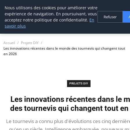
Nous utilisons des cookies pour améliorer votre
tournevis
malin
expérience de navigation. En poursuivant, vous
Refuser
L'outil de l'aventurier
acceptez notre politique de confidentialité.
En
savoir plus
Accueil
Projets DIY
Les innovations récentes dans le monde des tournevis qui changent tout
en 2026
PROJETS DIY
Les innovations récentes dans le 
des tournevis qui changent tout en
Le tournevis a connu plus d'évolutions ces cinq derniè
qu'en un siècle. Intelligence embarquée, nouveaux m