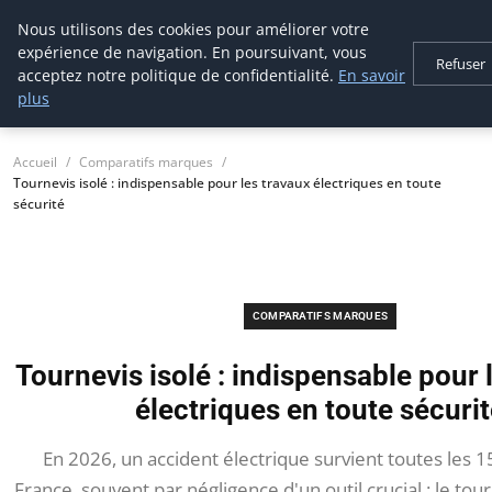
Nous utilisons des cookies pour améliorer votre
tournevis
malin
expérience de navigation. En poursuivant, vous
Refuser
L'outil de l'aventurier
acceptez notre politique de confidentialité.
En savoir
plus
Accueil
Comparatifs marques
Tournevis isolé : indispensable pour les travaux électriques en toute
sécurité
COMPARATIFS MARQUES
Tournevis isolé : indispensable pour 
électriques en toute sécuri
En 2026, un accident électrique survient toutes les 
France, souvent par négligence d'un outil crucial : le tour