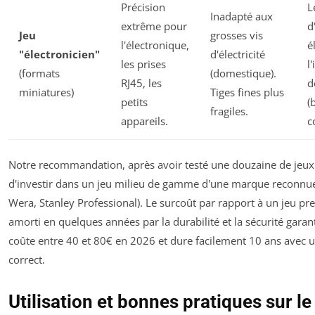
Précision
L
Inadapté aux
extrême pour
d
Jeu
grosses vis
l'électronique,
é
"électronicien"
d'électricité
les prises
l
(formats
(domestique).
RJ45, les
d
miniatures)
Tiges fines plus
petits
(
fragiles.
appareils.
c
Notre recommandation, après avoir testé une douzaine de jeu
d'investir dans un jeu milieu de gamme d'une marque reconnu
Wera, Stanley Professional). Le surcoût par rapport à un jeu pre
amorti en quelques années par la durabilité et la sécurité garan
coûte entre 40 et 80€ en 2026 et dure facilement 10 ans avec u
correct.
Utilisation et bonnes pratiques sur le