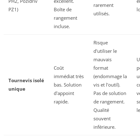
PH2, Pozidriv
excellent.
e
rarement
PZ1)
Boîte de
l
utilisés.
rangement
incluse.
Risque
d'utiliser le
mauvais
U
Coût
format
p
immédiat très
(endommage la
u
Tournevis isolé
bas. Solution
vis et l'outil).
c
unique
d'appoint
Pas de solution
v
rapide.
de rangement.
s
Qualité
l
souvent
inférieure.