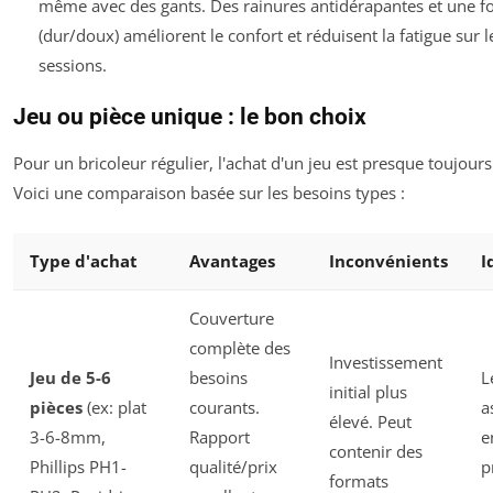
même avec des gants. Des rainures antidérapantes et une f
(dur/doux) améliorent le confort et réduisent la fatigue sur 
sessions.
Jeu ou pièce unique : le bon choix
Pour un bricoleur régulier, l'achat d'un jeu est presque toujours
Voici une comparaison basée sur les besoins types :
Type d'achat
Avantages
Inconvénients
I
Couverture
complète des
Investissement
Jeu de 5-6
besoins
L
initial plus
pièces
(ex: plat
courants.
a
élevé. Peut
3-6-8mm,
Rapport
e
contenir des
Phillips PH1-
qualité/prix
p
formats